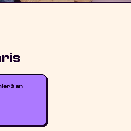
ris
ier à en