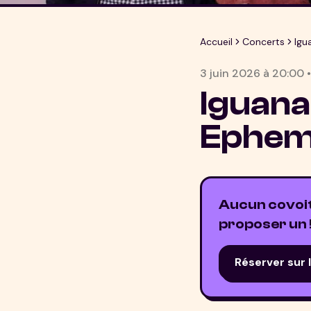
Accueil
Concerts
Igu
3 juin 2026
à
20:00
Iguana
Ephem
Aucun covoitu
proposer un 
Réserver sur 