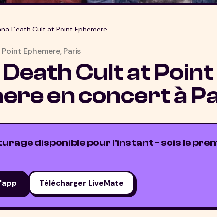
ana Death Cult at Point Ephemere
•
Point Ephemere
,
Paris
 Death Cult at Point
ere
en concert à
Pa
rage disponible pour l'instant - sois le prem
!
l'app
Télécharger LiveMate