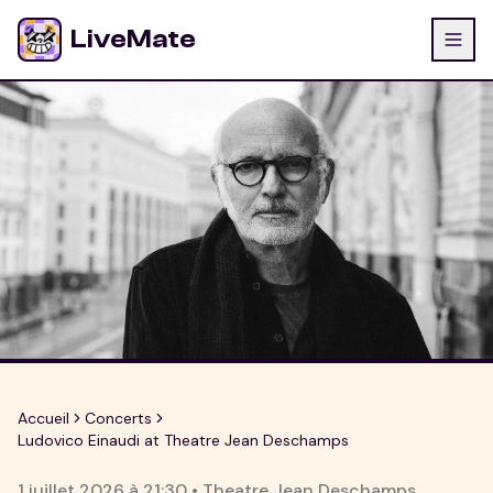
LiveMate
Accueil
Concerts
Ludovico Einaudi at Theatre Jean Deschamps
1 juillet 2026
à
21:30
•
Theatre Jean Deschamps
,