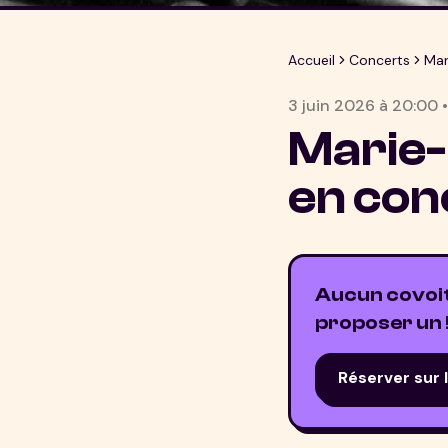
Accueil
Concerts
Mar
3 juin 2026
à
20:00
Marie-
en con
Aucun covoitu
proposer un 
Réserver sur 