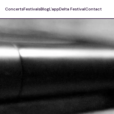
Concerts
Festivals
Blog
L'app
Delta Festival
Contact