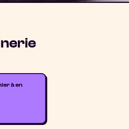
inerie
ier à en