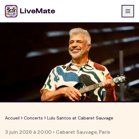
LiveMate
Accueil
Concerts
Lulu Santos at Cabaret Sauvage
3 juin 2026
à
20:00
•
Cabaret Sauvage
,
Paris