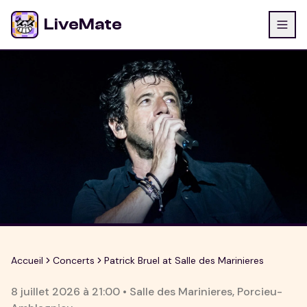
LiveMate
Accueil
Concerts
Patrick Bruel at Salle des Marinieres
8 juillet 2026
à
21:00
•
Salle des Marinieres
,
Porcieu-