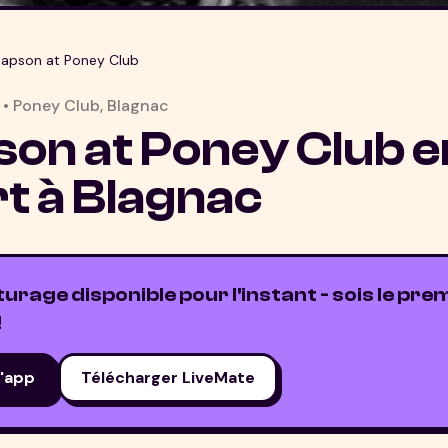
apson at Poney Club
•
Poney Club
,
Blagnac
on at Poney Club
e
t à
Blagnac
rage disponible pour l'instant - sois le prem
!
l'app
Télécharger LiveMate