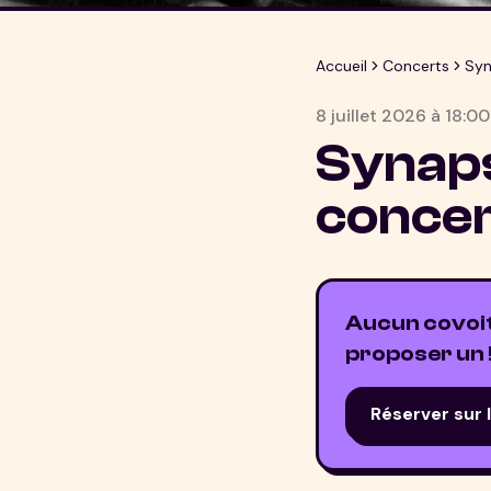
Accueil
Concerts
Syn
8 juillet 2026
à
18:00
Synaps
concer
Aucun covoitu
proposer un 
Réserver sur 