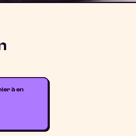
n
ier à en