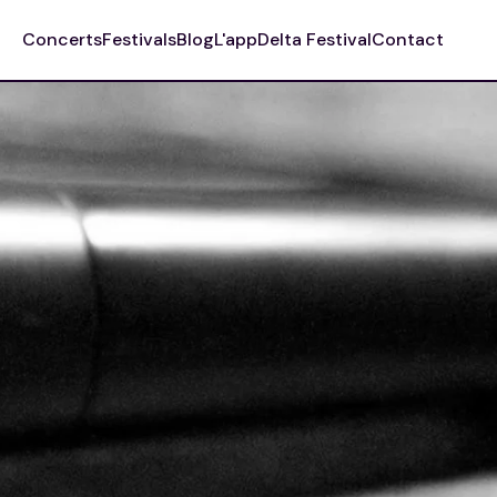
Concerts
Festivals
Blog
L'app
Delta Festival
Contact