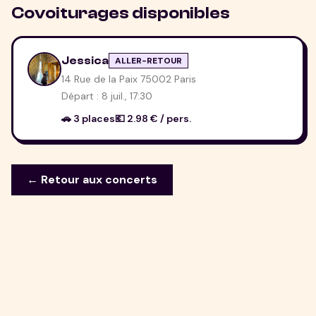
Covoiturages disponibles
Jessica
ALLER-RETOUR
14 Rue de la Paix 75002 Paris
Départ :
8 juil., 17:30
🚗
3
place
s
💶
2.98
€ / pers.
← Retour aux concerts