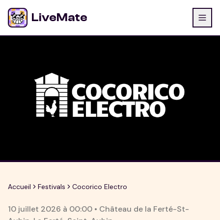
LiveMate
Accueil
Festivals
Cocorico Electro
10 juillet 2026
à
00:00
•
Château de la Ferté-St-