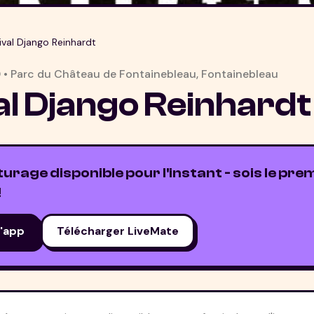
ival Django Reinhardt
0
•
Parc du Château de Fontainebleau
,
Fontainebleau
al Django Reinhardt
rage disponible pour l'instant - sois le prem
!
l'app
Télécharger LiveMate