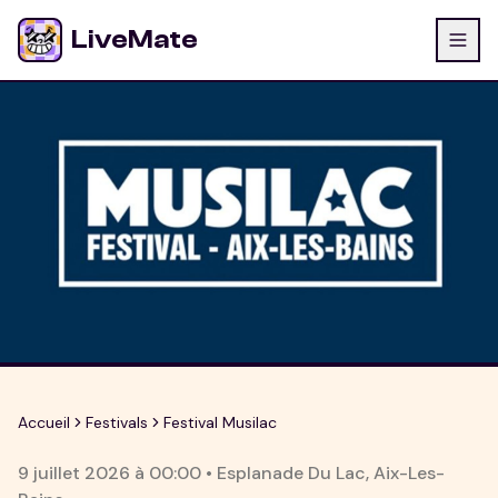
LiveMate
Accueil
Festivals
Festival Musilac
9 juillet 2026
à
00:00
•
Esplanade Du Lac
,
Aix-Les-