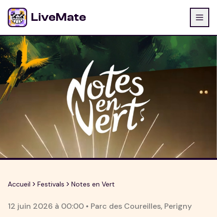
LiveMate
Accueil
Festivals
Notes en Vert
12 juin 2026
à
00:00
•
Parc des Coureilles
,
Perigny