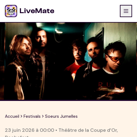
LiveMate
Accueil
Festivals
Soeurs Jumelles
23 juin 2026
à
00:00
•
Théâtre de la Coupe d’Or
,