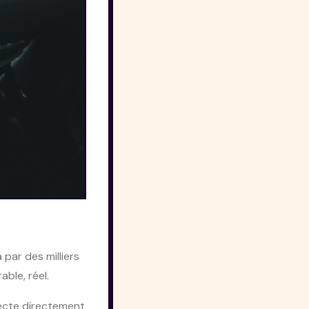
s
par des milliers
ble, réel.
necte directement