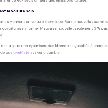
nèrent à eux seuls un tiers des émissions totales.
est la voiture solo
aliers viennent en voiture thermique. Bonne nouvelle : parmi e
le covoiturage informel. Mauvaise nouvelle : seulement 3 % pa
e.
 des trajets non optimisés, des kilomètres gaspillés à chaque 
ide que
LiveMate
est venu combler.