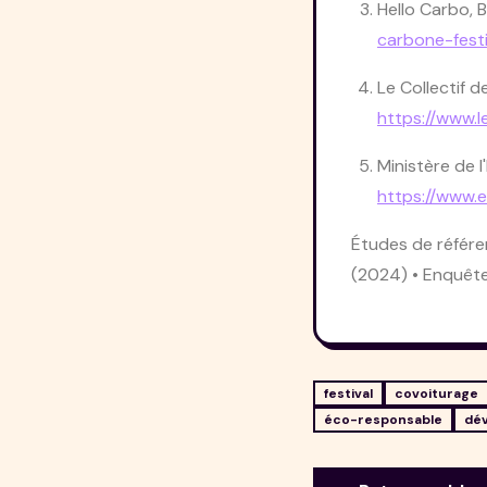
Hello Carbo,
B
carbone-festi
Le Collectif d
https://www.l
Ministère de l
https://www.e
Études de référe
(2024) • Enquête
festival
covoiturage
éco-responsable
dé