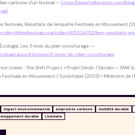
ilan carbone d'un festival
—
https://www.hellocarbo.com/blog/
val/
es festivals,
Résultats de l'enquête Festivals en Mouvement (
ecollectifdesfestivals.org/collectif/2024/02/fem-resultats-e
'Écologie,
Les 3 mois du plan covoiturage
—
cologie.gouv.fr/presse/3-mois-du-plan-covoiturage
nce citées : The Shift Project • Projet Déclic / Ekodev – SMA
 Festivals en Mouvement / Sociotopie (2023) • Ministère de l'
impact environnemental
empreinte carbone
mobilité durable
veloppement durable
Livemate