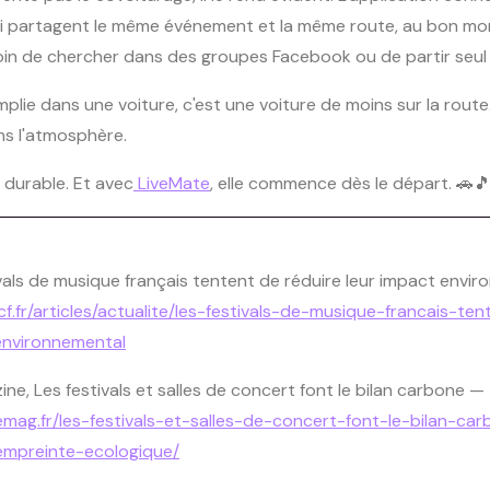
 qui partagent le même événement et la même route, au bon m
esoin de chercher dans des groupes Facebook ou de partir seul
lie dans une voiture, c'est une voiture de moins sur la route.
s l'atmosphère.
 durable. Et avec
LiveMate
, elle commence dès le départ. 🚗
vals de musique français tentent de réduire leur impact envi
cf.fr/articles/actualite/les-festivals-de-musique-francais-te
environnemental
ine,
Les festivals et salles de concert font le bilan carbone
—
emag.fr/les-festivals-et-salles-de-concert-font-le-bilan-ca
-empreinte-ecologique/