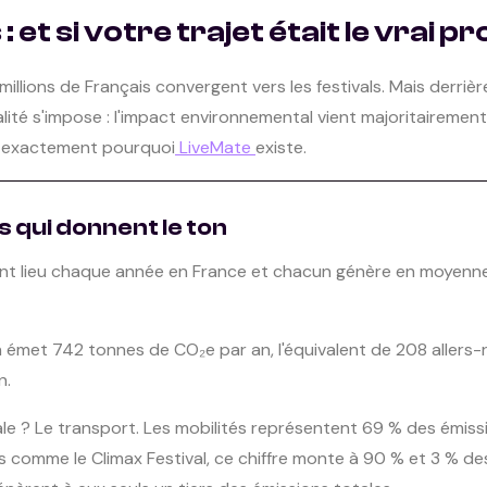
 : et si votre trajet était le vrai 
illions de Français convergent vers les festivals. Mais derrièr
lité s'impose : l'impact environnemental vient majoritairement
st exactement pourquoi
LiveMate
existe.
s qui donnent le ton
ont lieu chaque année en France et chacun génère en moyenn
n émet 742 tonnes de CO₂e par an, l'équivalent de 208 allers-
n.
le ? Le transport. Les mobilités représentent 69 % des émissio
 comme le Climax Festival, ce chiffre monte à 90 % et 3 % des 