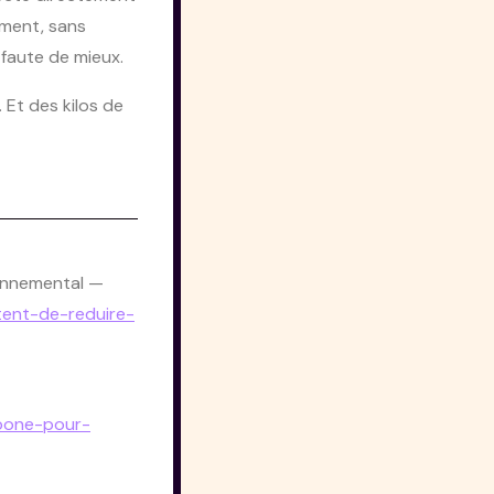
oment, sans
 faute de mieux.
 Et des kilos de

ronnemental
—
ntent-de-reduire-
rbone-pour-