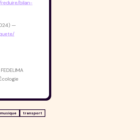
reduire/bilan-
2024)
—
nquete/
 & FEDELIMA
Écologie
musique
transport