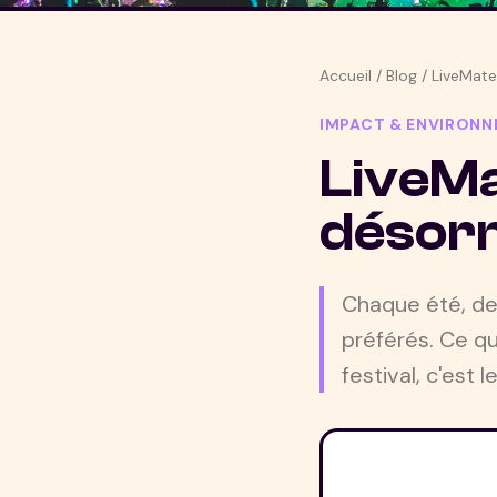
Accueil
/
Blog
/
LiveMate 
IMPACT & ENVIRON
LiveMat
désorm
Chaque été, des
préférés. Ce qu
festival, c'est 