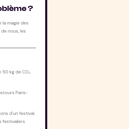
problème ?
e la magie des
 de nous, les
e 50 kg de CO₂
retours Paris-
ns d'un festival.
festivaliers