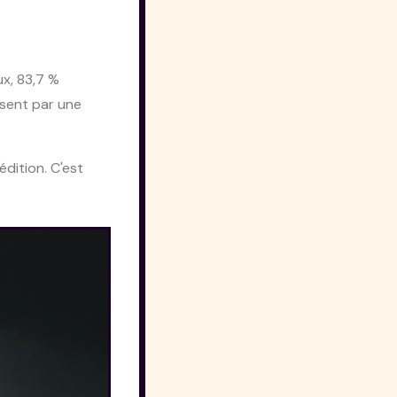
ux, 83,7 %
ssent par une
édition. C'est