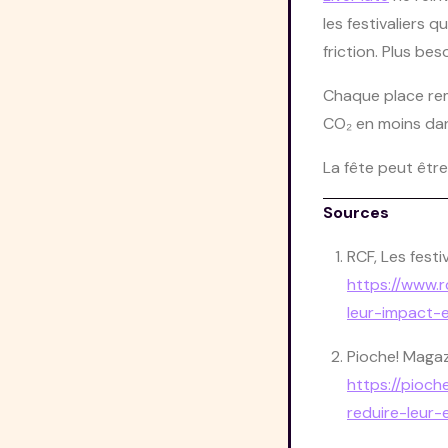
les festivaliers
friction. Plus b
Chaque place remp
CO₂ en moins dan
La fête peut être
Sources
RCF,
Les festi
https://www.r
leur-impact-
Pioche! Magaz
https://pioch
reduire-leur