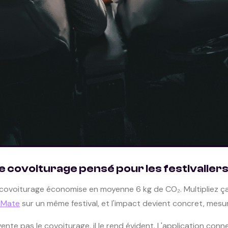
le covoiturage pensé pour les festivalier
 covoiturage économise en moyenne 6 kg de CO₂. Multipliez ça 
eMate
sur un même festival, et l'impact devient concret, mesura
ente pas le covoiturage, il le rend évident. L'application con