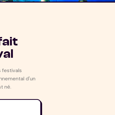
fait
val
 festivals
ronnemental d'un
st né.